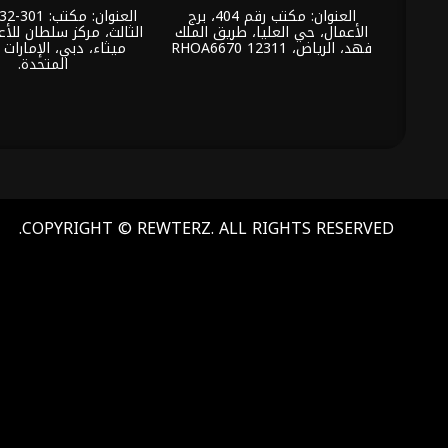
العنوان: مكتب رقم 404، برج
الأعمال، حي العليا، طريق الملك
الثالث، مركز سلطان للأع
فهد، الرياض، 12311 RHOA6670
ميثاء، دبي، الإمارات ا
المتحدة.
COPYRIGHT © REWTERZ. ALL RIGHTS RESERVED.