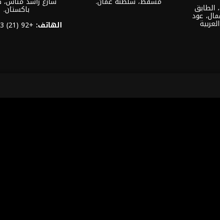
مسقط، سلطنة عمان.
شارع راشد منّاس، 
العنوان: مكتب: 301-32، الطابق
باكستان.
مال، عود
لعربية
الهاتف:
+92 (21) 3463 0460