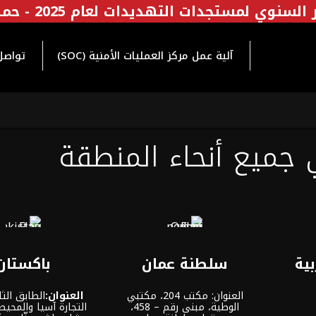
السنوي لمستجدات التهديدات لعام 2025 - حمل الآن
آلية عمل مركز العمليات الأمنية (SOC)
تواصل
 جميع أنحاء المنطقة
بية
سلطنة عمان
باكستان
العنوان: مكتب 204، مكتبي
العنوان:
الطابق الثا
الوطية، مبنى رقم – 458،
التجارة آسيا والمحيط