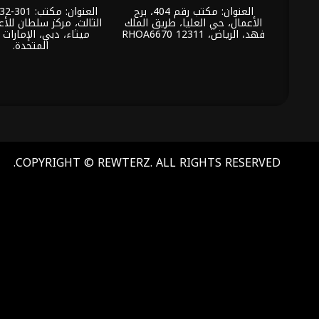
العنوان: مكتب رقم 404، برج
الأعمال، حي العليا، طريق الملك
الثالث، مركز سلطان للأع
فهد، الرياض، 12311 RHOA6670
ميثاء، دبي، الإمارات ا
المتحدة.
COPYRIGHT © REWTERZ. ALL RIGHTS RESERVED.