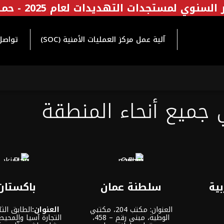
السنوي لمستجدات التهديدات لعام 2025 - حمل الآن
آلية عمل مركز العمليات الأمنية (SOC)
تواصل
 جميع أنحاء المنطقة
بية
سلطنة عمان
باكستان
العنوان: مكتب 204، مكتبي
العنوان:
الطابق الثا
الوطية، مبنى رقم – 458،
التجارة آسيا والمحيط