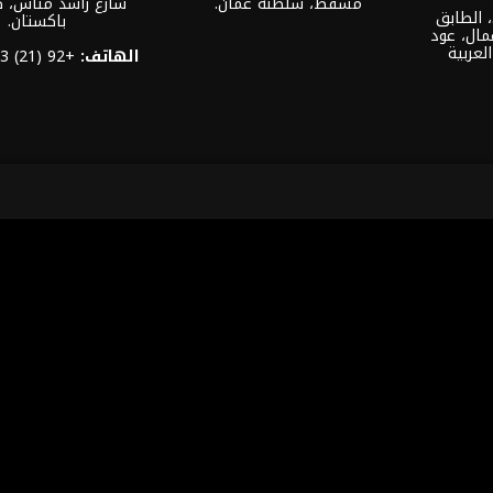
مسقط، سلطنة عمان.
شارع راشد منّاس، 
العنوان: مكتب: 301-32، الطابق
باكستان.
مال، عود
لعربية
الهاتف:
+92 (21) 3463 0460