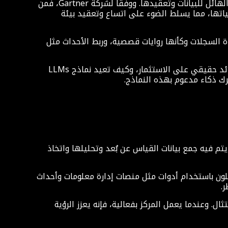
يانات وتعقيدها. ووفقاً لشركة Gartner، فمن
ببرمجياتها، مما يسلط الضوء على اتساع وتعقيد بيئة
 تفسرها. يمكنها قراءة السجلات وكأنها روايات قصصية، وربط الأحداث مثل
في هذا المقال، ستتعرف على مفهوم مركز العمليات الأمنية وأهميته، ولماذا تفشل المراكز التقليدية غالباً في تقديم عائد حقيقي على الاستثمار، وكيف تعيد نماذج LLMs
رك ذكاء مدعوم بهذه النماذج.
 وهو المكان الذي يتم فيه جمع بيانات القياس عن بُعد وتحليلها واتخاذ
يعمل المحللون باستخدام أدوات مثل منصات إدارة معلومات وأحداث
ل. وعندما يعمل المركز بفعالية، فإنه يعزز الرؤية