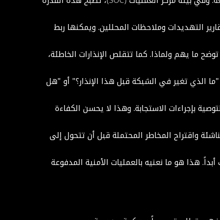
(SOC)
، تصبح هذه القدرة
ات وتقارير التهديدات وملاحظات المحللين. ويمكنها ربط
 بشكل مذهل؛ فبدلاً من عرض إشارات معزولة للمحللين، تقدم نماذج LLMs رؤى سياقية توضح ما يهم ولماذا. كما تتقلص الإنذارات الخاطئة،
 مثل "ما الذي تغير في الشبكة قبل هذا الإنذار؟" أو "هل
ادث، وتلخيص التحقيقات، وحتى التوصية بإجراءات الاستجابة. وهذا لا يحسن الكفاءة
البيانات التاريخية ومستجدات التهديدات، يمكن لنماذج LLMs تحديد الأنماط الناشئة واقتراح المخاطر المحتملة قبل أن تتحول إلى
تعب أبداً. هذا هو ما نعنيه بالعمليات الأمنية المدفوعة