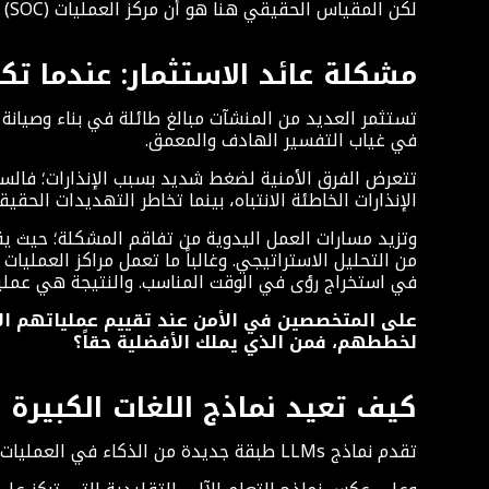
لكن المقياس الحقيقي هنا هو أن مركز العمليات (SOC) لا تزيد فعاليته عن قدرته على تفسير ما يراه؛ فالبيانات بدون فهم هي مجرد ضجيج.
مشكلة عائد الاستثمار: عندما تكاف
تستثمر العديد من المنشآت مبالغ طائلة في بناء وصيانة مر
في غياب التفسير الهادف والمعمق.
تتعرض الفرق الأمنية لضغط شديد بسبب الإنذارات؛ فال
الإنذارات الخاطئة الانتباه، بينما تخاطر التهديدات الحقي
وتزيد مسارات العمل اليدوية من تفاقم المشكلة؛ حيث يقض
من التحليل الاستراتيجي. وغالباً ما تعمل مراكز العمليا
في استخراج رؤى في الوقت المناسب. والنتيجة هي عملي
على المتخصصين في الأمن عند تقييم عملياتهم الأم
لخططهم، فمن الذي يملك الأفضلية حقاً؟
كيف تعيد نماذج اللغات الكبيرة LLMs تشكيل مركز العمليات (SOC)
تقدم نماذج LLMs طبقة جديدة من الذكاء في العمليات الأمنية، طبقة تسد الفجوة بين البيانات الخام والرؤى القابلة للتنفيذ.