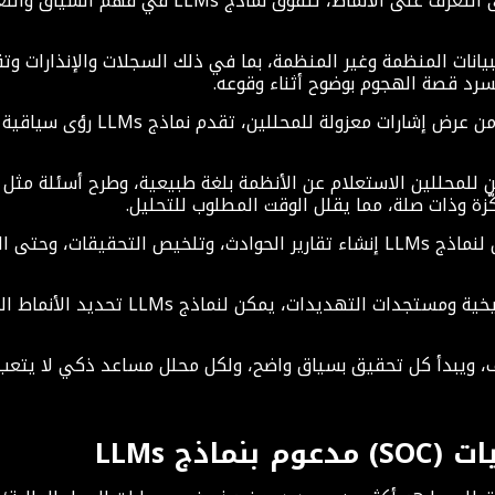
ذج LLMs في فهم السياق واللغة. وفي بيئة مركز العمليات
هائلة من البيانات المنظمة وغير المنظمة، بما في ذلك السجلات والإنذار
يسرد قصة الهجوم بوضوح أثناء وقوعه.
يؤدي هذا إلى تحسين فرز الإنذارات
حقيق؛ حيث يمكن للمحللين الاستعلام عن الأنظمة بلغة طبيعية، وطرح أسئلة
كّزة وذات صلة، مما يقلل الوقت المطلوب للتحليل.
وتكمن قدرة قوية أخرى في التوثيق المؤتمت؛ حيث يمكن لنماذج LLMs إنشاء تقارير الحو
وهناك أيضاً بُعد استباقي؛ فمن خلال تحليل 
إنذار مع شرح وافٍ، ويبدأ كل تحقيق بسياق واضح، ولكل محلل مساعد ذكي لا ي
ذج LLMs