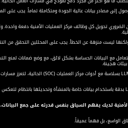
لبيانات؛ فنماذج LLMs تحتاج إلى الوصول إلى مصادر بيانات عالية الجودة ومتكاملة تمام
لضروري تحويل كل وظائف مركز العمليات الأمنية دفعة واحدة. وتعد 
ية.
راف البشري أمراً حاسماً؛ فنماذج LLMs قوية ولكنها ليست منزهة عن الخطأ. يجب على المح
تعامل مع البيانات الحساسة بشكل لائق، مع وضع ضمانات لمنع التس
بيئات هجينة.
يعد التكامل عاملاً رئيسياً آخر؛ إذ يجب أن تعمل نما
 الأمنية لديك يفهم السياق بنفس قدرته على جمع البيانا
 الواسع، بل فهماً عميقاً.