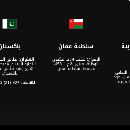
بية
سلطنة عمان
باكستان
العنوان: مكتب 204، مكتبي
العنوان:
الطابق الثا
الوطية، مبنى رقم – 458،
التجارة آسيا والمحيط
مسقط، سلطنة عمان.
شارع راشد منّاس، 
العنوان: مكتب: 301-32، الطابق
باكستان.
مال، عود
لعربية
الهاتف:
+92 (21) 3463 0460