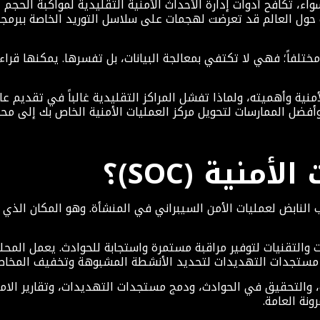
تكافح أدوات إدارة الأحداث الأمنية التقليدية لمواكبة الحجم الهائل للب
ئة من المنشآت حول العالم قد تعرضت لهجمات على سلاسل التوريد الخاصة 
لبيئة، تقدم نماذج اللغات الكبيرة LLMs شيئاً مختلفاً؛ فهي لا تكتفي بمعالجة البيانات، بل
وأفضل الممارسات لتحويل مركز العمليات الأمنية الخاص بك إلى مح
منية (SOC)؟
الأمنية، أو مركز العمليات (SOC)، هو القلب النابض لعمليات الأمن السيبراني في المنشأة.
ادر البشرية والعمليات والتقنيات لتوفير مراقبة مستمرة واستجابة للحوادث. 
، والتحقيق في الحوادث، ودمج مستجدات التهديدات، وتقارير الامتثا
ونة العامة.