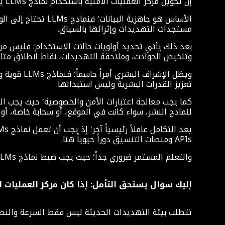
إن تحويل مركز العمليات الأمنية باستخدام نماذج LLMs يتطلب ما هو أكثر من مجرد دمج نموذج في مسارات العمل الحالية؛ فهو يتطلب تصميماً وحوكمة مدروسة.
الأساس هو جاهزية ا
مستجدات التهديدات وإثرائها بالسياق.
بعد ذلك يأتي تحديد أولويات حالات الاستخدام؛ فليس من ا
وتلخيص الحوادث، وملاحقة التهديدات، نقاط انطلاق مثال
ويظل الإش
تعزيز القدرات البشرية وليس استبدالها.
كما يجب معالجة اعتبارات الأمن والخصوصية؛ حيث يجب ال
لنماذج النشر، سواء كانت في الموقع، أو سحابة خاصة، أو 
APIs ومنصات التنسيق دوراً حيوياً هنا.
والتعلم المستمر ضروري جداً؛ حيث يجب ضبط نماذج LLMs بدقة باستخدام بيانات خاصة بالمنشأة وتحديثها بانتظام لتعكس التهديدات المتطورة.
إليك سؤال يستحق التأمل: إذا كان مركز العمليات
تتطلب بيئة التهديدات الحديثة ليس فقط السرعة والنطاق