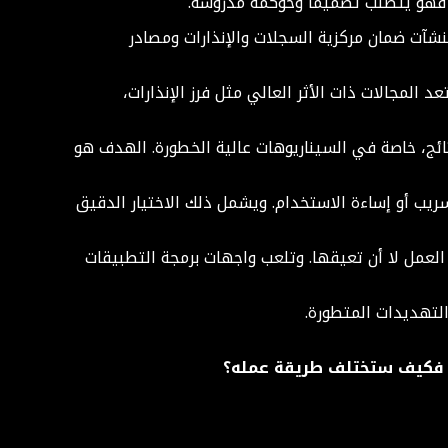
اً. يجب على المنشآت ضمان مركزية السجلات والإنذارات ومصادر
المجالات ذات الأثر العالي مثل فرز الإنذارات،
للين التحقق من النتائج، خاصة في السيناريوهات عالية الخطورة. الهدف هو
ريب أو إساءة الاستخدام. ويشمل ذلك الاختيار الدقيق
ذج LLMs بسلاسة مع أدوات مركز العمليات (SOC) الحالية، لتعزز مسارات العمل لا أن تعيقها. وتلعب واجهات برمجة التطبيقات
ت، فكيف ستختلف طريقة عمله؟